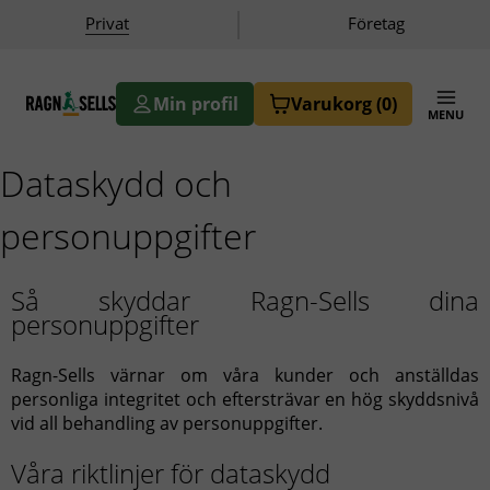
|
Privat
Företag
Min profil
Varukorg
(0)
MENU
butik.ragnsells.se
Dataskydd och
personuppgifter
Så skyddar Ragn-Sells dina
personuppgifter
Ragn-Sells värnar om våra kunder och anställdas
personliga integritet och eftersträvar en hög skyddsnivå
vid all behandling av personuppgifter.
Våra riktlinjer för dataskydd