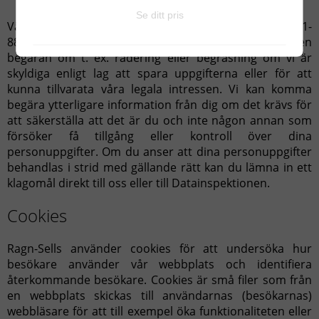
personuppgifterna.
Se ditt pris
Vänligen kontakta i sådant fall Kundservice på 0771-
888888. I vissa fall kan vi dock inte tillmötesgå en
begäran om t. ex. radering eller begräsning om vi är
skyldiga enligt lag att spara uppgifterna eller för att
kunna tillvarata våra legala intressen. Vi kan komma
begära ytterligare information från dig om det krävs för
att säkerställa att det är du och inte någon annan som
försöker få tillgång eller kontroll över dina
personuppgifter. Om du anser att dina personuppgifter
behandlas i strid med gällande rätt kan du lämna in ett
klagomål direkt till oss eller till Datainspektionen.
Cookies
Ragn-Sells använder cookies för att undersöka hur
besökare använder vår webbplats och identifiera
återkommande besökare. Cookies är små filer som från
en webbplats skickas till användarnas (besökarnas)
webbläsare för att till exempel öka funktionaliteten eller