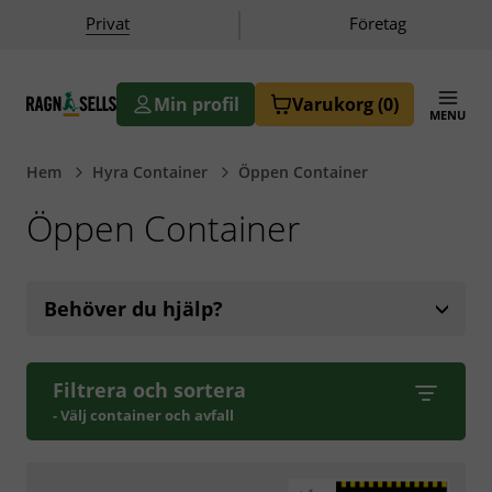
|
Privat
Företag
Min profil
Varukorg
(0)
MENU
butik.ragnsells.se
Hem
Hyra Container
Öppen Container
Öppen Container
Behöver du hjälp?
Filtrera och sortera
- Välj container och avfall