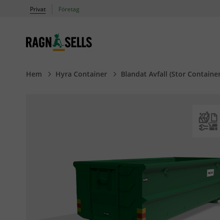
|
Privat
Företag
butik.ragnsells.se
Hem
Hyra Container
Blandat Avfall (Stor Containe