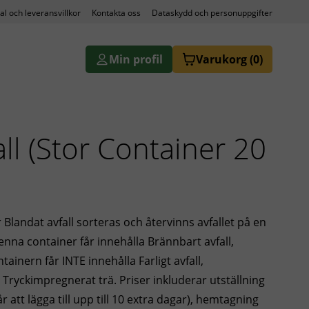
al och leveransvillkor
Kontakta oss
Dataskydd och personuppgifter
Min profil
Varukorg
(0)
ll (Stor Container 20
 Blandat avfall sorteras och återvinns avfallet på en
enna container får innehålla Brännbart avfall,
ainern får INTE innehålla Farligt avfall,
er Tryckimpregnerat trä. Priser inkluderar utställning
r att lägga till upp till 10 extra dagar), hemtagning