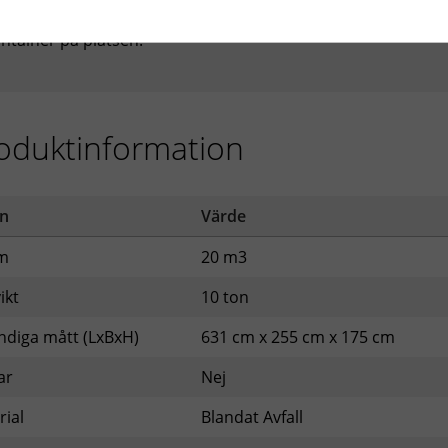
åste du som kund ansöka om och erhålla tillstånd för place
ntainer på platsen.
oduktinformation
n
Värde
m
20 m3
ikt
10 ton
ndiga mått (LxBxH)
631 cm x 255 cm x 175 cm
ar
Nej
rial
Blandat Avfall