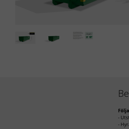
Be
Följ
- Uts
- Hyr