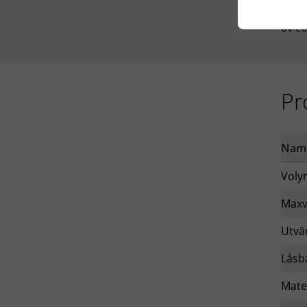
så m
av co
Pr
Nam
Voly
Maxv
Utvä
Låsb
Mate