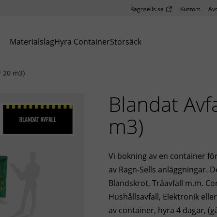
Ragnsells.se
Kustom
Avt
Materialslag
Hyra Container
Storsäck
r 20 m3)
Blandat Avfa
m3)
Vi bokning av en container för
av Ragn-Sells anläggningar. D
Blandskrot, Träavfall m.m. Cont
Hushållsavfall, Elektronik ell
av container, hyra 4 dagar, (gå