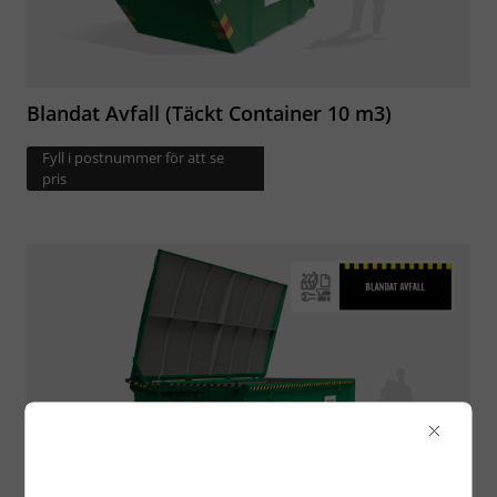
Blandat Avfall (Täckt Container 10 m3)
Fyll i postnummer för att se
pris