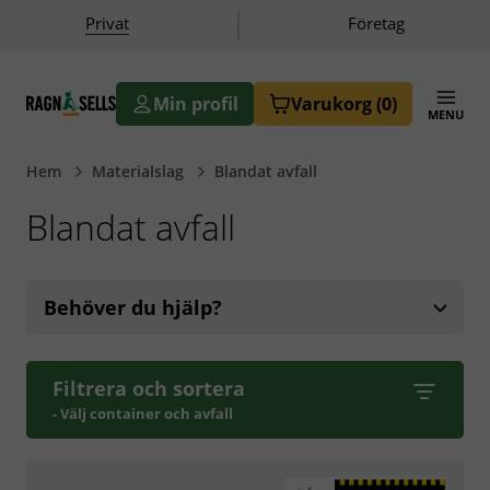
|
Privat
Företag
Min profil
Varukorg
(0)
MENU
butik.ragnsells.se
Hem
Materialslag
Blandat avfall
Blandat avfall
Behöver du hjälp?
Filtrera och sortera
- Välj container och avfall