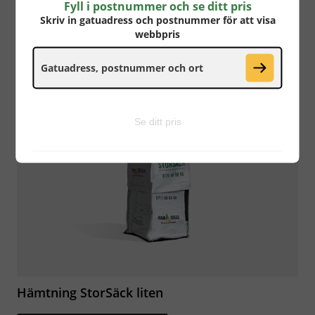
Fyll i postnummer och se ditt pris
Skriv in gatuadress och postnummer för att visa
Blandat Avfall (Täckt Container 20 m3)
webbpris
Fyll i postnummer för att se
pris
Se ditt pris
Hämtning StorSäck liten