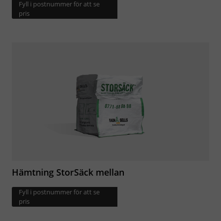
Fyll i postnummer för att se
pris
Hämtning StorSäck mellan
Fyll i postnummer för att se
pris