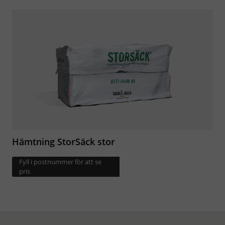
Hämtning StorSäck stor
Fyll i postnummer för att se
pris