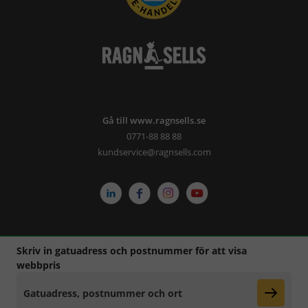
Gå till www.ragnsells.se
0771-88 88 88
kundservice@ragnsells.com
Cookies
-
Avtal & leveransvillkor
-
Tillgänglighetsredogörelse
-
Ångra ditt köp
-
Ragnsells.se
Skriv in gatuadress och postnummer för att visa
webbpris