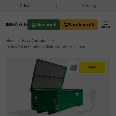
|
Privat
Företag
Min profil
Varukorg
(0)
MENU
butik.ragnsells.se
Hem
Hyra Container
Träavfall Behandlat (Täckt Container 20 m3)